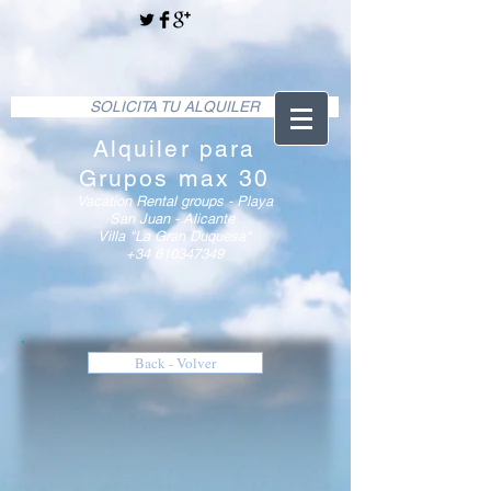
SOLICITA TU ALQUILER
Alquiler para
Grupos max 30
Vacation Rental groups - Playa
San Juan - Alicante
Villa "La Gran Duquesa
"
+34 610347349
Back - Volver