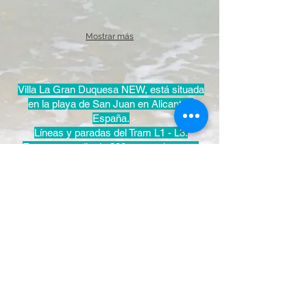
Mostrar más
Villa La Gran Duquesa NEW, está situada
en la playa de San Juan en Alicante -
España.
Líneas y paradas del Tram L1 - L3.
En un promedio de 300 metros
hay una
estación de tranvía que se llama
"LUCENTUM" Linea L3 y la estación
"CONDOMINA" a 800 metros. Y aunque a
casi todo lo necesario se puede ir dando un
corto paseo, a 500 metros encontrarán 3
supermercados, "Mercadona", "Lidl" y
"Supercor". Y también a dos paradas de
distancia está la estación de "COSTA
BLANCA" que les deja directamente en la
playa de San Juan. A tan sólo 800 metros
encontrarán una gran zona de ocio con