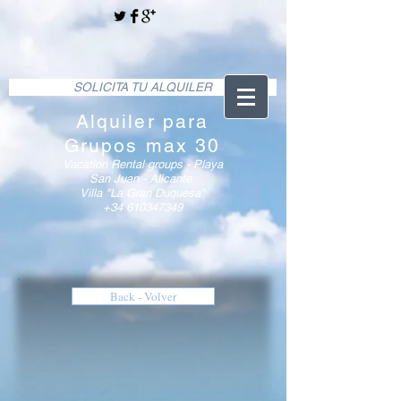
SOLICITA TU ALQUILER
Alquiler para
Grupos max 30
Vacation Rental groups - Playa
San Juan - Alicante
Villa "La Gran Duquesa
"
+34 610347349
Back - Volver