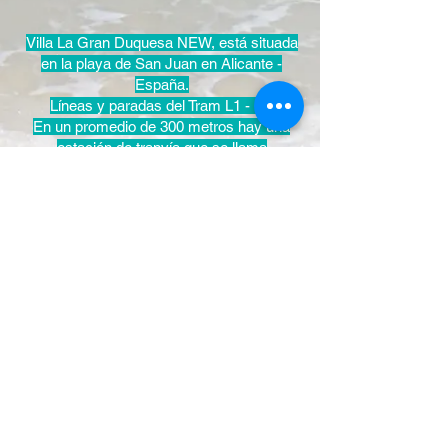
Villa La Gran Duquesa NEW, está situada
en la playa de San Juan en Alicante -
España.
Líneas y paradas del Tram L1 - L3.
En un promedio de 300 metros
hay una
estación de tranvía que se llama
"LUCENTUM" Linea L3 y la estación
"CONDOMINA" a 800 metros. Y aunque a
casi todo lo necesario se puede ir dando un
corto paseo, a 500 metros encontrarán 3
supermercados, "Mercadona", "Lidl" y
"Supercor". Y también a dos paradas de
distancia está la estación de "COSTA
BLANCA" que les deja directamente en la
playa de San Juan. A tan sólo 800 metros
encontrarán una gran zona de ocio con
variedad de
clubs de baile y restaurantes
.