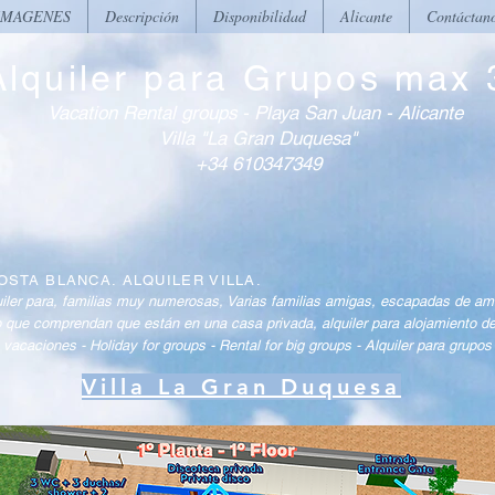
IMAGENES
Descripción
Disponibilidad
Alicante
Contáctan
Alquiler para Grupos max 
Vacation Rental groups - Playa San Juan - Alicante
Villa "La Gran Duquesa
"
+34 610347349
OSTA BLANCA. ALQUILER VILLA.
uiler para, familias muy numerosas, Varias familias amigas, escapadas de ami
ro que comprendan que están en una casa privada, alquiler para alojamiento d
acaciones - Holiday for groups - Rental for big groups - Alquiler para grupo
Villa La Gran Duquesa