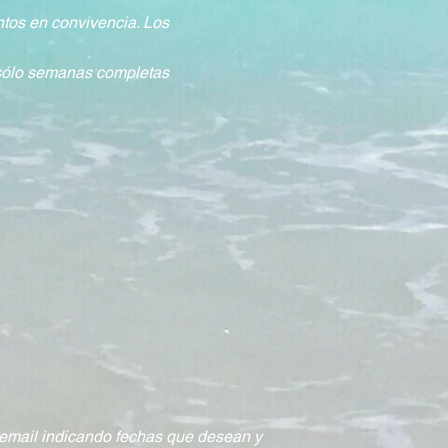
ntos en convivencia. Los
 sólo semanas completas
 email indicando fechas que desean y