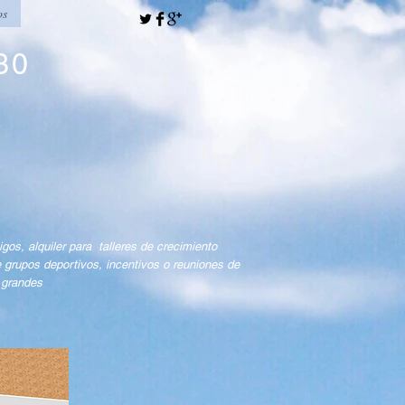
os
30
gos, alquiler para talleres de crecimiento
e grupos deportivos, incentivos o reuniones de
s grandes