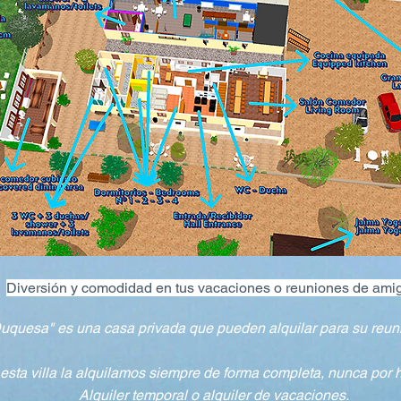
Diversión y comodidad en tus vacaciones o reuniones de ami
Duquesa" es una casa privada que pueden alquilar para su reuni
esta villa la alquilamos siempre de forma completa, nunca por 
an-juan-en-alicante
Alquiler temporal o alquiler de vacaciones.