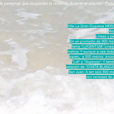
 personas que ocuparían la vivienda durante el alquiler .
Puls
Villa La Gran Duquesa NEW, 
Ali
Líneas y pa
En un promedio de 300 me
llama "LUCENTUM" Linea 
metros. Y aunque a casi todo
paseo, a 500 metros encon
"Lidl" y "Supercor". Y tam
estación de "COSTA BLANCA" 
San Juan. A tan sólo 800 m
con variedad de