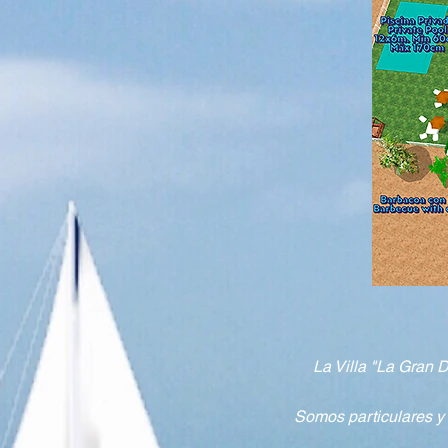
La Villa "La Gran 
Somos particulares y 
playa-s
La