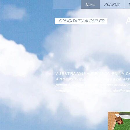
Home
PLANOS
SOLICITA TU ALQUILER
VUESTRA VILLA PRIVADA EN LA C
A tan sólo 15 minutos de la playa a pie. Alq
personal, alquiler para despedidas de solte
empresas...Máximo 30 personas. alquiler de v