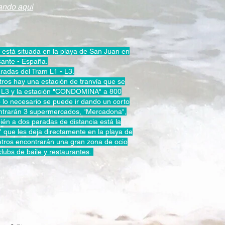
ando aqui
está situada en la playa de San Juan en
cante - España.
radas del Tram L1 - L3.
tros
hay una estación de tranvía que se
L3 y la estación "CONDOMINA" a 800
 lo necesario se puede ir dando un corto
trarán 3 supermercados, "Mercadona",
bién a dos paradas de distancia está la
que les deja directamente en la playa de
etros encontrarán una gran zona de ocio
clubs de baile y restaurantes
.